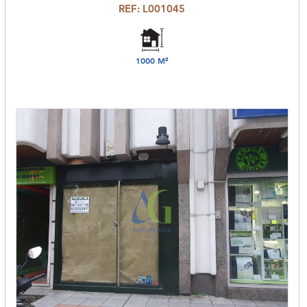
REF: L001045
1000 M²