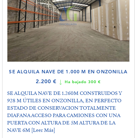
SE ALQUILA NAVE DE 1.000 M EN ONZONILLA
2.200 €
Ha bajado 300 €
SE ALQUILA NAVE DE 1.260M CONSTRUIDOS Y
928 M ÚTILES EN ONZONILLA, EN PERFECTO
ESTADO DE CONSERVACION TOTALMENTE
DIAFANA ACCESO PARA CAMIONES CON UNA
PUERTA CON ALTURA DE 5M ALTURA DE LA
NAVE 6M
[Leer Más]