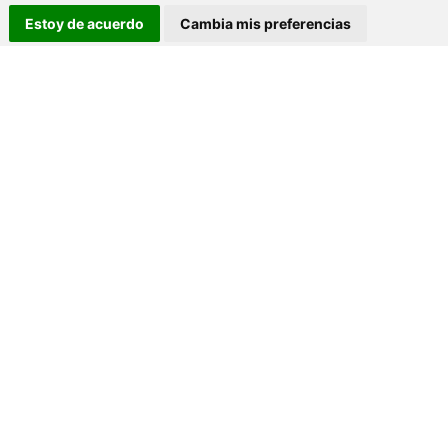
Estoy de acuerdo
Cambia mis preferencias
CONTACTO
AG Inmobiliaria
+34 987 307 118
empresa.agleon@gmail.com
DIRECCIÓN
Calle Real 30
Villaobispo de las Regueras
24195 - Villaquilambre (León)
REDES SOCIALES