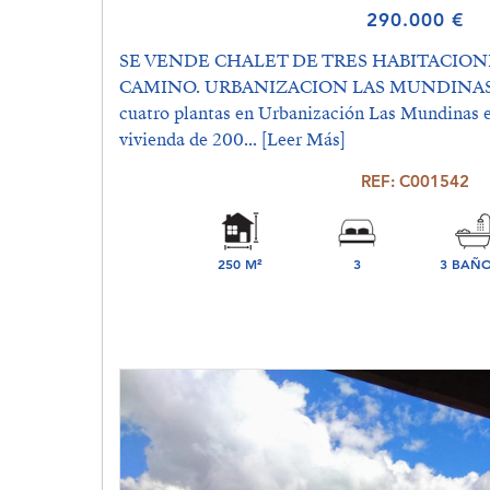
290.000 €
SE VENDE CHALET DE TRES HABITACION
CAMINO. URBANIZACION LAS MUNDINAS
cuatro plantas en Urbanización Las Mundinas e
vivienda de 200...
[Leer Más]
REF: C001542
250 M²
3
3 BAÑO
DORMITORIO(S)