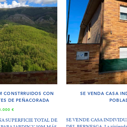
0M CONSTRRUIDOS CON
SE VENDA CASA IN
TES DE PEÑACORADA
POBLA
3.000 €
SE VENDE CASA INDIVID
A SUPERFICIE TOTAL DE
DEL BERNESGA. La vivienda se