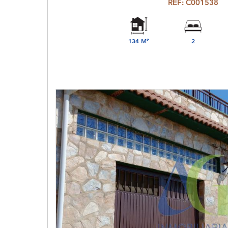
REF: C001538
134 M²
2
DORMITORIO(S)