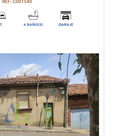
REF: C001540
7
6 BAÑO(S)
GARAJE
ORIO(S)