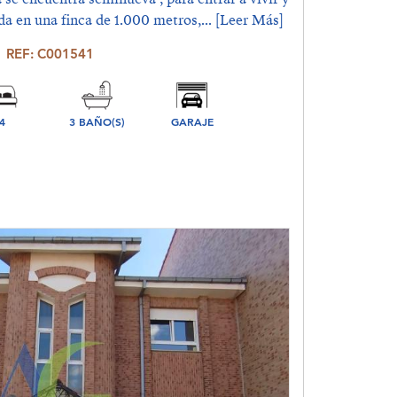
 en una finca de 1.000 metros,...
[Leer Más]
REF: C001541
4
3 BAÑO(S)
GARAJE
ORIO(S)