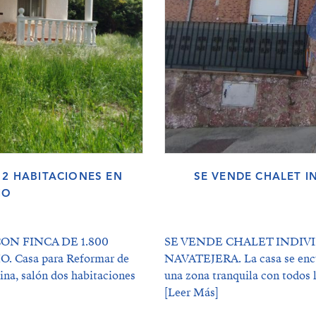
 2 HABITACIONES EN
SE VENDE CHALET I
IO
ON FINCA DE 1.800
SE VENDE CHALET INDIVI
Casa para Reformar de
NAVATEJERA. La casa se encue
cina, salón dos habitaciones
una zona tranquila con todos lo
[Leer Más]