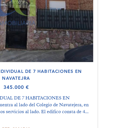
NDIVIDUAL DE 7 HABITACIONES EN
NAVATEJRA
345.000 €
DUAL DE 7 HABITACIONES EN
ntra al lado del Colegio de Navatejera, en
s servicios al lado. El edifico consta de 4...