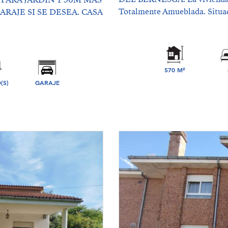
 PARA JARDIN Y 30M MÁS
Totalmente Amueblada. Situada
AJE SI SE DESEA. CASA
570 M²
DORMIT
(S)
GARAJE