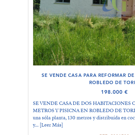
SE VENDE CASA PARA REFORMAR DE
ROBLEDO DE TOR
198.000 €
SE VENDE CASA DE DOS HABITACIONES C
METROS Y PISICNA EN ROBLEDO DE TORIO. 
una sóla planta, 130 metros y distribuída en co
y...
[Leer Más]