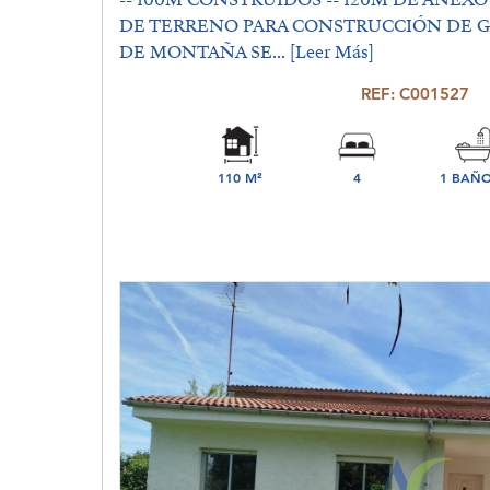
-- 100M CONSTRUIDOS -- 120M DE ANEXO
DE TERRENO PARA CONSTRUCCIÓN DE GAR
DE MONTAÑA SE...
[Leer Más]
REF: C001527
110 M²
4
1 BAÑO
DORMITORIO(S)