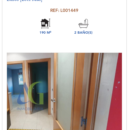
REF: L001449
190 M²
2 BAÑO(S)