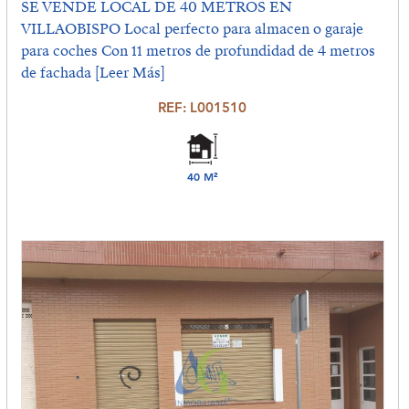
SE VENDE LOCAL DE 40 METROS EN
VILLAOBISPO Local perfecto para almacen o garaje
para coches Con 11 metros de profundidad de 4 metros
de fachada
[Leer Más]
REF: L001510
40 M²