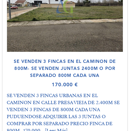
SE VENDEN 3 FINCAS EN EL CAMINON DE
800M- SE VENDEN JUNTAS 2400M O POR
SEPARADO 800M CADA UNA
170.000 €
SE VENDEN 3 FINCAS URBANAS EN EL
CAMINON EN CALLE PRESA VIEJA DE 2.400M SE
VENDEN 3 FINCAS DE 800M CADA UNA
PUDUENDOSE ADQUIRIR LAS 3 JUNTAS O
COMPRAR POR SEPARADO PRECIO FINCA DE
800M--170.000...
[Leer Más]