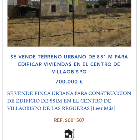
SE VENDE TERRENO URBANO DE 881 M PARA
EDIFICAR VIVIENDAS EN EL CENTRO DE
VILLAOBISPO
700.000 €
SE VENDE FINCA URBANA PARA CONSTRUCCION
DE EDIFICIO DE 881M EN EL CENTRO DE
VILLAOBISPO DE LAS REGUERAS
[Leer Más]
REF: S001507