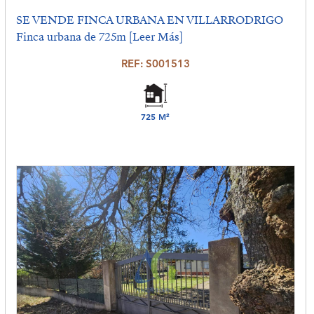
SE VENDE FINCA URBANA EN VILLARRODRIGO
Finca urbana de 725m
[Leer Más]
REF: S001513
725 M²